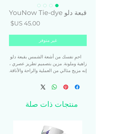
قبعة دلو YouNow Tie-dye
السع
غير متوفر
احمِ نفسك من أشعة الشمس بقبعة دلو 
زاهية وملونة. مزين بتصميم تطريز عصري ، 
إنه مزيج مثالي من العملية والراحة والأناقة.
 • فيسكوز 100
 • مقاس واحد: محيط الرأس ~ 22 ″.
 • بريم 1.88
منتجات ذات صلة
 • تاج 3.54 ″
 • حافة كلاسيكية مع خياطة زخرفية
 • اختلاف اللون فريد لكل قبعة
 • غير قابل للغسل
 • منتج فارغ مصدره بنغلاديش