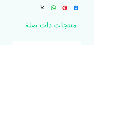
الناس.
 • 80٪ أكريليك ، 20٪ صوف
منتجات ذات صلة
 • التمويه الأخضر 60٪ قطن ، 40٪ بوليستر
 • منظمة ، 6 لوحات ، رفيعة المستوى
 • 6 ثقوب مطرزة
 • إغلاق الخاطف البلاستيك
 • الوكيل الأخضر
 • محيط الرأس: 21⅝ –23⅝ ″ (54.9 سم –
60 سم)
 • منتج فارغ مصدره فيتنام أو بنغلاديش
isex
YouNow Lightning Mug
السعر