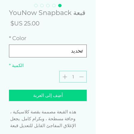
قبعة YouNow Snapback
السع
*
Color
الكمية
*
أضِف إلى العربة
هذه القبعة مصممة بقصة كلاسيكية ، 
وحافة مسطحة ، وبكرام كامل. يجعل 
الإغلاق المفاجئ القابل للتعديل قبعة 
مريحة ذات مقاس واحد يناسب معظم 