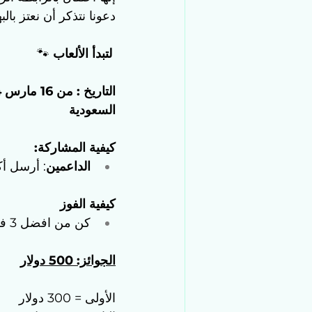
دعونا نتذكر أن نعتز بالب
لتبدأ الألعاب 
🐾
السعودية
كيفية المشاركة:
الداعمين
: أرسل أك
كيفية الفوز
كن من افضل 3 في لوحة المتصدرين
الجوائز: 500 دولار
الأولى = 300 دولار