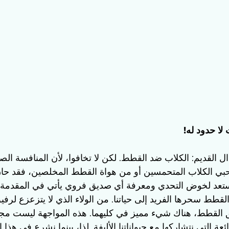
 لا حدود له!
دال القديم: الكلاب ضد القطط. لكن لا تخافوا، لأن المنافسة ال
حبي الكلاب المتحمسين أو من هواة القطط المخلصين، فقد حا
 مستعد لخوض التحدي ومعرفة أي صديق فروي يأتي في المقدمة
طط سحرها الفريد إلى حياتنا. من الولاء الذي لا يتزعزع لرفيق
 القطط، هناك شيء مميز في كليهما. هذه المواجهة ليست مجرد
ائعة التي نتشاركها مع حيواناتنا الأليفة. لذا، بينما نشرع في هذا 