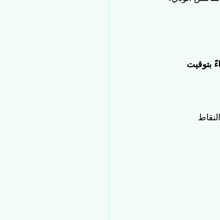
  الساعة 9 مساءً  إلى 20 مارس 2024، الساعة 9 مساءً بتوقيت 
لنقاط