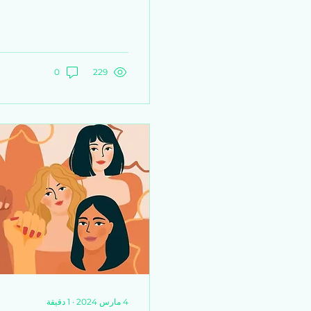
0
229
4 مارس 2024
∙
1
دقيقة