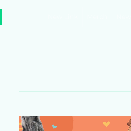
New Link
Merch
New