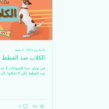
16 مارس 2024
∙
2
دقيقة
الكلاب ضد القطط
في يوناو، حبنا للحيوانات لا حدو
ضد القطط. لكن لا تخافوا، لأن 
0
552