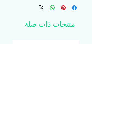
لكل شيء!
 • 100٪ قطن عضوي 3/1 نسيج قطني 
منتجات ذات صلة
طويل
 • وزن القماش: 8 أونصات / ياردة² (272 
جم / م²)
 • الأبعاد: 20 × 14 × 5 × (50.8 × 35.6 × 
12.7 سم)
 • السعة: 6 جالونات (23 لتر)
 • الحد الأقصى للوزن: 30 رطلاً (13.6 كجم)
 • أحزمة مزدوجة من القماش بطول 1 × 25 
بوصة (2.5 × 63.5 سم)
 • فتح المقصورة الرئيسية ، قاع مسطح
 • منتج فارغ مصدره فيتنام
isex
YouNow Lightning Mug
السعر