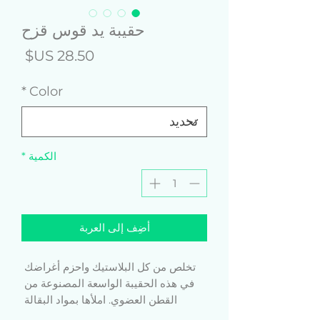
حقيبة يد قوس قزح
السع
*
Color
الكمية
*
أضِف إلى العربة
تخلص من كل البلاستيك واحزم أغراضك 
في هذه الحقيبة الواسعة المصنوعة من 
القطن العضوي. املأها بمواد البقالة 
والكتب ومستلزمات السفر - فهناك متسع 