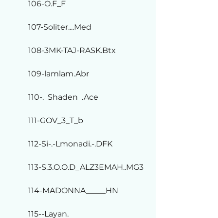
106-O.F_F
107-Soliter....Med
108-3MK-TAJ-RASK.Btx
109-lamlam.Abr
110-._Shaden_.Ace
111-GOV_3_T_b
112-Si-.-Lmonadi.-.DFK
113-S.3.O.O.D_ALZ3EMAH..MG3
114-MADONNA_____HN
115--Layan.