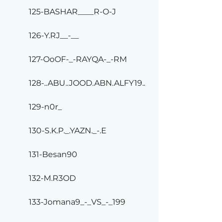
125-BASHAR____R-O-J
126-Y.RJ__-__
127-OoOF-_-RAYQA-_-RM
128-..ABU..JOOD.ABN.ALFY19..
129-n0r_
130-S.K.P._.YAZN._-.E
131-Besan90
132-M.R3OD
133-Jomana9_-_VS_-_199