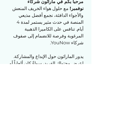
مرحباً بكم في ماراثون شركاء 
نوفمبر!
 مع حلول هواء الخريف المنعش 
والأجواء الدافئة، نجمع أفضل مذيعي 
المنصة في حدث مثير يستمر لمدة 4 
أيام. تنافس على الكاميرا الذهبية 
المرغوبة وفرصة للانضمام إلى صفوف 
شركاء YouNow.
يدور الماراثون حول الإبداع والمشاركة. 
اعرض محتواك الفريد، سواءً كان ألعاباً أو 
فنوناً أو برامج حوارية وتواصل مع 
جمهورك. تذكر أن الأمر لا يتعلق فقط 
بالإعجابات، بل يتعلق ببناء تجارب لا 
تُنسى ومجتمع مخلص.
انضم إلينا في الاحتفال بروح الخريف مع 
المرح والمنافسة الودية ومجتمع 
YouNow الداعم. سواء كنت تشارك أو 
تشاهد، استعد لحدث مريح ومثير مليء 