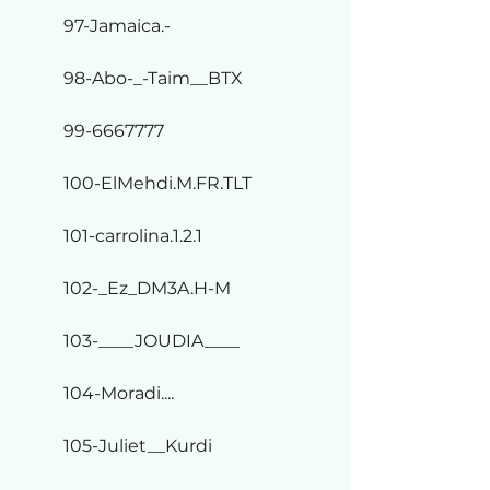
97-Jamaica.-
98-Abo-_-Taim__BTX
99-6667777
100-ElMehdi.M.FR
.TLT
101-carrolina.1.2.1
102-_Ez_DM3A.H-M
103-____JOUDIA____
104-Moradi....
105-Juliet__Kurdi