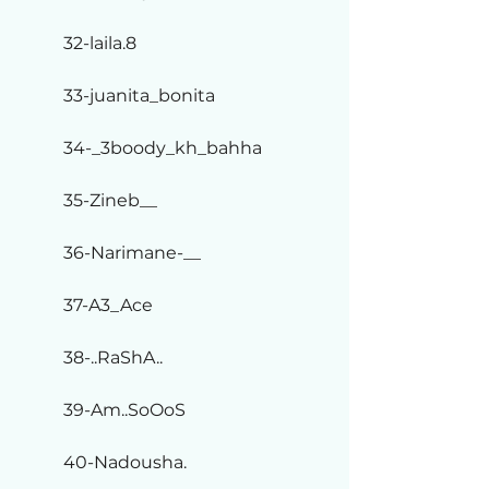
32-laila.8
33-juanita_bonita
34-_3boody_kh_bahha
35-Zineb__
36-Narimane-__
37-A3_Ace
38-..RaShA..
39-Am..SoOoS
40-Nadousha.