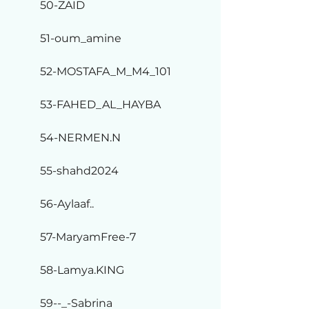
50-ZAID
51-oum_amine
52-MOSTAFA_M_M4_101
53-FAHED_AL_HAYBA
54-NERMEN.N
55-shahd2024
56-Aylaaf..
57-MaryamFree-7
58-Lamya.KING
59--_-Sabrina