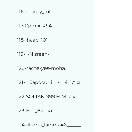
116-beauty_full
117-Qamar..KSA..
118-Ihaab_101
119-_-Nisreen-_
120-racha-yes-moha.
121-__Japoouni__i-__-i__Alg
122-SOLTAN..999.H..M...ely
123-Fati_Bahaa
124-abdou_laroma46______