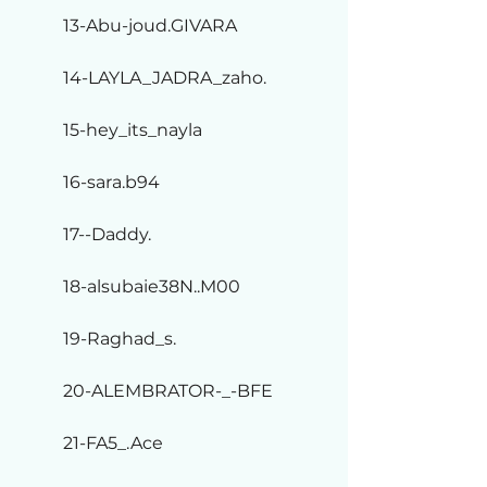
13-Abu-joud.GIVARA
14-LAYLA_JADRA_zaho.
15-hey_its_nayla
16-sara.b94
17--Daddy.
18-alsubaie38N..M00
19-Raghad_s.
20-ALEMBRATOR-_-BFE
21-FA5_.Ace