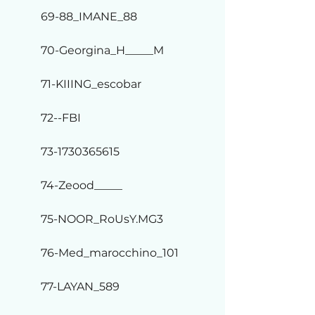
69-88_IMANE_88
70-Georgina_H_____M
71-KIIING_escobar
72--FBI
73-1730365615
74-Zeood_____
75-NOOR_RoUsY.MG3
76-Med_marocchino_101
77-LAYAN_589