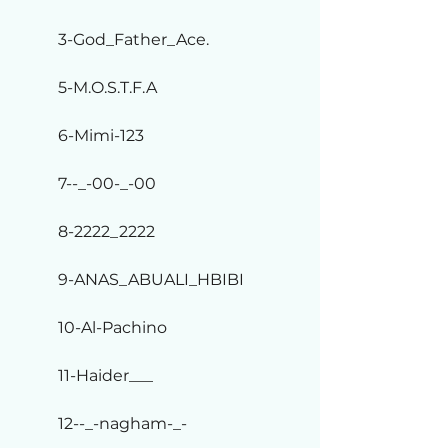
3-God_Father_Ace.
5-M.O.S.T.F.A
6-Mimi-123
7--_-00-_-00
8-2222_2222
9-ANAS_ABUALI_HBIBI
10-Al-Pachino
11-Haider___
12--_-nagham-_-