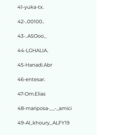
41-yuka-tx.
42-..00100..
43-..ASOoo_
44-LGHALIA.
45-Hanadi.Abr
46-entesar.
47-Om.Elias
48-mariposa-__-_amici
49-Al_khoury_ALFY19