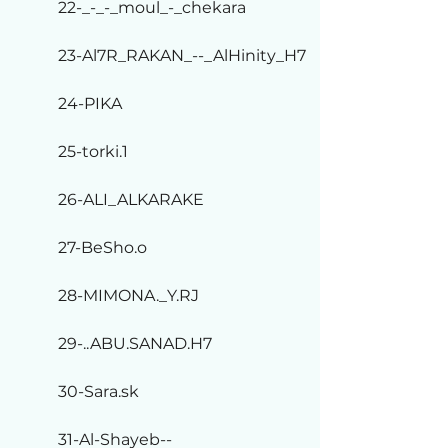
22-_-_-_moul_-_chekara
23-Al7R_RAKAN_--_AlHinity_H7
24-PIKA
25-torki.1
26-ALI_ALKARAKE
27-BeSho.o
28-MIMONA._Y.RJ
29-..ABU.SANAD.H7
30-Sara.sk
31-Al-Shayeb--