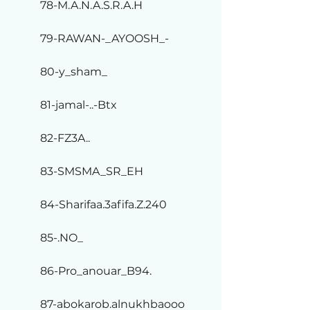
78-M.A.N.A.S.R.A.H
79-RAWAN-_AYOOSH_-
80-y_sham_
81-jamal-..-Btx
82-FZ3A..
83-SMSMA_SR_EH
84-Sharifaa.3afifa.Z.240
85-.NO_
86-Pro_anouar_B94.
87-abokarob.alnukhbaooo