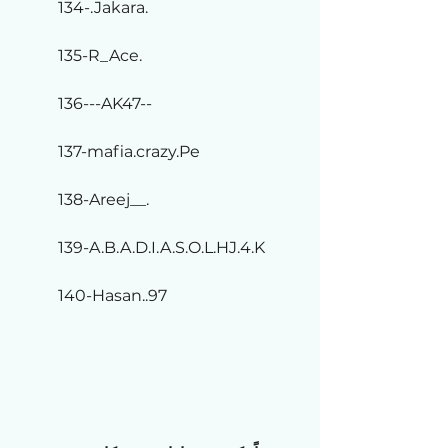
134-.Jakara.
135-R_Ace.
136---AK47--
137-mafia.crazy.Pe
138-Areej__.
139-A.B.A.D.I.A.S.O.L.HJ.4.K
140-Hasan..97