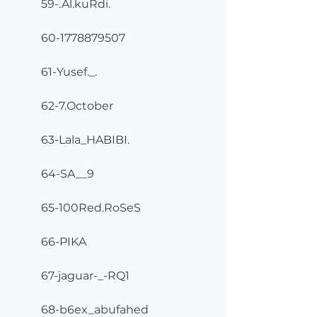
59-.Al.kuRdi.
60-1778879507
61-Yusef._.
62-7.October
63-Lala_HABIBI.
64-SA__9
65-100Red.RoSeS
66-PIKA
67-jaguar-_-RQ1
68-b6ex_abufahed