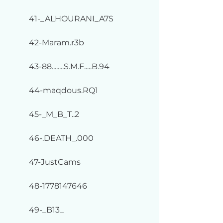
41-_ALHOURANI_A7S
42-Maram.r3b
43-88........S.M.F.....B.94
44-maqdous.RQ1
45-_M_B_T..2
46-.DEATH_.000
47-JustCams
48-1778147646
49-_B13_