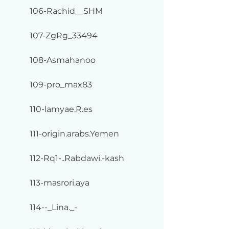
106-Rachid__SHM
107-ZgRg_33494
108-Asmahanoo
109-pro_max83
110-lamyae.R.es
111-origin.arabs.Yemen
112-Rq1-..Rabdawi.-kash
113-masrori.aya
114--_Lina._-