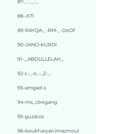
87-_-_._-_
88-.X71
89-RAYQA-_-RM-_-OoOF
90-JANO-KURDI
91-._ABDULLELAH_.
92-L-_-o_-_Z-_-
93-amgad-s
94-ms_cb4gang
95-guzal.os
96-boukharyan.lmazmoul