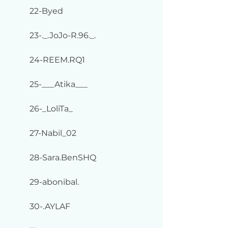
22-Byed
23-._.JoJo-R.96._.
24-REEM.RQ1
25-___Atika___
26-_LoliTa_
27-Nabil_02
28-Sara.BenSHQ
29-abonibal.
30-.AYLAF