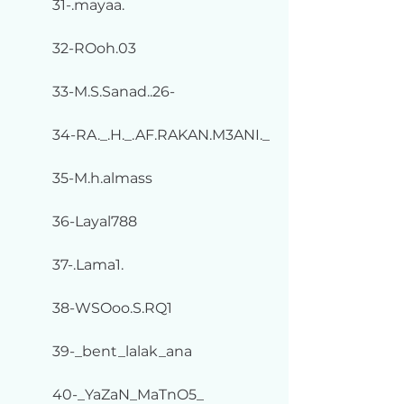
31-.mayaa.
32-ROoh.03
33-M.S.Sanad..26-
34-RA._.H._.AF.RAKAN.M3ANI._
35-M.h.almass
36-Layal788
37-.Lama1.
38-WSOoo.S.RQ1
39-_bent_lalak_ana
40-_YaZaN_MaTnO5_