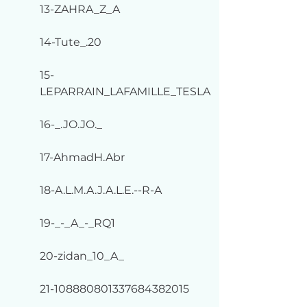
13-ZAHRA_Z_A
14-Tute_.20
15-
LEPARRAIN_LAFAMILLE_TESLA
16-_.JO.JO._
17-AhmadH.Abr
18-A.L.M.A.J.A.L.E.--R-A
19-_-_A_-_RQ1
20-zidan_10_A_
21-108880801337684382015