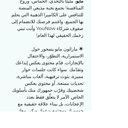
مايو
، مليئاً بالتحدي، الحماس، وروح 
المنافسة! نجمع نخبة مذيعي المنصة 
للتنافس على الكاميرا الذهبية التي يحلم 
بها الجميع، واغتنم فرصتك للانضمام إلى 
صفوف شركاء YouNow وأنت تبني 
زخمك الحقيقي لهذا العام!
🌟 ماراثون مايو يتمحور حول 
الاستمرارية، التطوّر، والاحتفال 
بالإنجازات. قدّم محتوى يعكس إبداعك 
وتقدّمك  سواء كانت جلسات حوار 
مميزة، بثوث ترفيهية، ألعاب مباشرة، 
تحديات ممتعة، أو محتوى يعكس 
شخصيتك وقرّب جمهورك منك بأسلوبك 
الخاص. الأمر لا يتعلّق فقط بعدد 
الإعجابات، بل ببناء علاقة حقيقية مع 
جمهورك ومجتمع يدعمك ويكبر معك.
🔥 انضم إلى أجواء مايو المليئة بالطاقة 