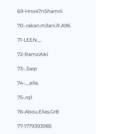
69-Hno47nShamrii
70-.rakan.m3ani.R.A96
71-LEEN._.
72-RamziAiki
73-..Saqr
74-__ella.
75-.rq1
76-Abou.Elias.Gr8
77-1779393985