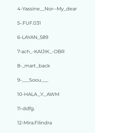
4-Yassine__Nor--My_dear
5-.FUF.031
6-LAYAN_589
7-ach_-KAIJIK_-OBR
8-_mart_back
9-___Soou___
10-HALA_.Y._AWM
11-ddfg.
12-Mira.Filindra