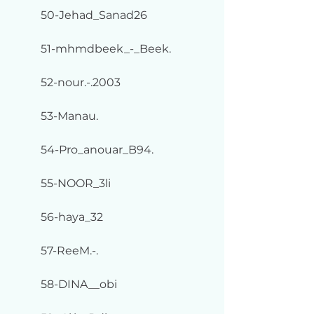
50-Jehad_Sanad26
51-mhmdbeek_-_Beek.
52-nour.-.2003
53-Manau.
54-Pro_anouar_B94.
55-NOOR_3li
56-haya_32
57-ReeM.-.
58-DINA__obi