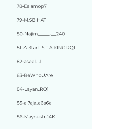
78-Eslamop7
79-M.SBIHAT
80-Najim_____-__240
81-Za3tar.L.S.T.A.KING.RQ1
82-aseel._.1
83-BeWhoUAre
84-Layan..RQ1
85-al7aja..a6a6a
86-Mayoush.J4K