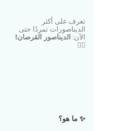
تعرف على أكثر 
الديناصورات تمردًا حتى 
الآن: 
الديناصور القرصان!
🏴‍☠️
✨ ما هو؟