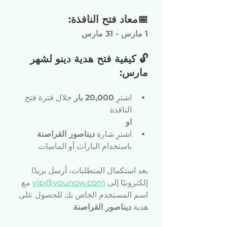
📅معاد فتح النافذة:
1 مارس - 31 مارس
🔓 كيفية فتح هدية دينو لشهر 
مارس:
اشترِ 
20,000 بار
 خلال فترة فتح 
النافذة
او
اشترِ شارة 
ديناصور القراصنة
باستخدام البارات أو الماسات
بعد استكمال المتطلبات، أرسل بريدًا 
إلكترونيًا إلى 
vip@younow.com
 مع 
اسم المستخدم الخاص بك للحصول على 
هدية 
ديناصور القراصنة
.