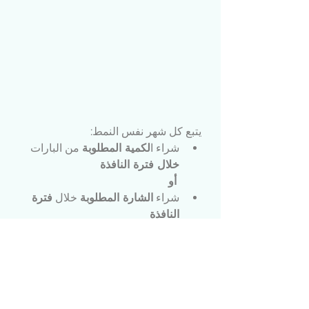
يتبع كل شهر نفس النمط:
شراء ا
لكمية المطلوبة
 من البارات 
خلال فترة النافذة
أو
شراء 
الشارة المطلوبة
 خلال 
فترة 
النافذة
إرسال 
بريد إلكتروني
 إلى 
vip@younow.com
 مع اسم 
المستخدم الخاص بك 
لطلب هدية 
دينو الشهرية
استلام 
هدية دينو الشهرية
 في 