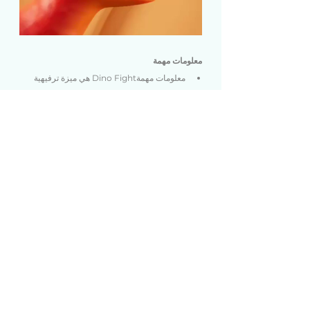
معلومات مهمة
معلومات مهمةDino Fight هي ميزة ترفيهية 
متاحة على YouNow ومصممة للمتعة 
والمشاركة التفاعلية أثناء البثوث المباشرة.
يتم توليد النتائج بشكل عشوائي، ولا تتأثر 
بالمذيعين أو المستخدمين أو نتائج الجولات 
السابقة.
المكافآت هي مكافآت افتراضية داخل المنصة 
فقط، ولا تحمل أي قيمة نقدية.
تتطلب المشاركة استخدام Bars. جميع عمليات 
الشراء نهائية وغير قابلة للاسترداد، إلا إذا كان 
القانون يقتضي خلاف ذلك.
تحتفظ YouNow بالحق في مراجعة أو تعديل أو 
تعليق أو إزالة المشاركة أو المكافآت أو 
التصنيفات أو أهلية المشاركة في حالات الاحتيال 