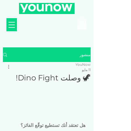
منشور
YouNow
11 مايو
🦖 وصلت Dino Fight!
هل تعتقد أنك تستطيع توقّع الفائز؟