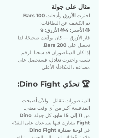
مثال على جولة
اخترت 
الأزرق
 وأدخلت 
100 Bars
.
تم الكشف عن البطاقات:
🔴 
الأحمر: 4
🔵 
الأزرق: 9
فاز الأزرق — كان توقّعك صحيحًا، لذا 
تحصل على 
200 Bars
.
إذا كان الديناصوران قد سحبا الرقم 
نفسه واخترت 
تعادل
، فستحصل على 
مضاعف المكافأة الأعلى
🏆 تحدّي Dino Fight:
الديناصورات تتقاتل... والآن أصبحت 
المنافسة أكبر من أي وقت مضى.
من 
11 إلى 15 مايو
، كل جولة 
Dino 
Fight
 تشارك فيها تساعدك على التقدّم 
في 
لوحة صدارة Dino Fight
.
قدّم توقّعاتك، انضم إلى الحدث، وتنافس 